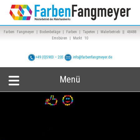
Farben Fangmeyer | Bodenbeläge | Farben | Tapeten | Malerbetrieb || 48488
Emsbüren | Markt 10
+49 (0)5903 – 205
info@farbenfangmeyer.de
Menü