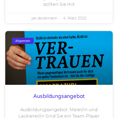
sollten Sie mit
jan.deckmann
4. März 2022
Allgemein
Ausbildungsangebot
Ausbildungsangebot: Maler/in und
Lackierer/in Sind Sie ein Team-Player